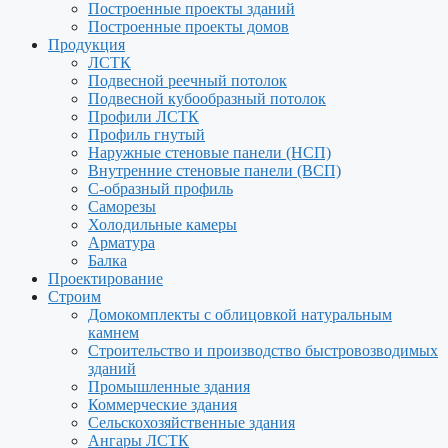
Построенные проекты зданий
Построенные проекты домов
Продукция
ЛСТК
Подвесной реечный потолок
Подвесной кубообразный потолок
Профили ЛСТК
Профиль гнутый
Наружные стеновые панели (НСП)
Внутренние стеновые панели (ВСП)
С-образный профиль
Саморезы
Холодильные камеры
Арматура
Балка
Проектирование
Строим
Домокомплекты с облицовкой натуральным
камнем
Строительство и производство быстровозводимых
зданий
Промышленные здания
Коммерческие здания
Сельскохозяйственные здания
Ангары ЛСТК