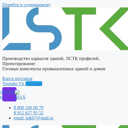
Перейти к содержимому
Производство каркасов зданий, ЛСТК профилей,
Проектирование
Готовые комплекты промышленных зданий и домов
Карта поставок
Youtube
Vk
Telegram
ssenger
ax
8 800 100 00 79
8 912 627 95 52
email: lstk07@mail.ru