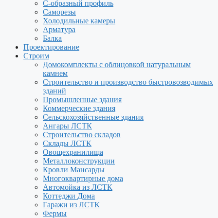
С-образный профиль
Саморезы
Холодильные камеры
Арматура
Балка
Проектирование
Строим
Домокомплекты с облицовкой натуральным
камнем
Строительство и производство быстровозводимых
зданий
Промышленные здания
Коммерческие здания
Сельскохозяйственные здания
Ангары ЛСТК
Строительство складов
Склады ЛСТК
Овощехранилища
Металлоконструкции
Кровли Мансарды
Многоквартирные дома
Автомойка из ЛСТК
Коттеджи Дома
Гаражи из ЛСТК
Фермы