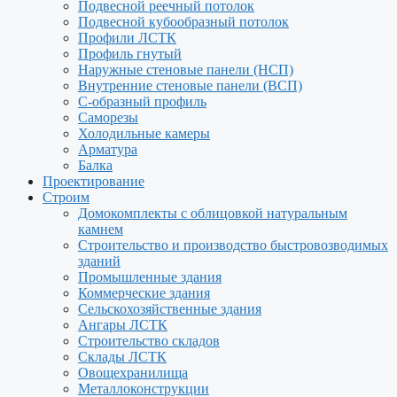
Подвесной реечный потолок
Подвесной кубообразный потолок
Профили ЛСТК
Профиль гнутый
Наружные стеновые панели (НСП)
Внутренние стеновые панели (ВСП)
С-образный профиль
Саморезы
Холодильные камеры
Арматура
Балка
Проектирование
Строим
Домокомплекты с облицовкой натуральным
камнем
Строительство и производство быстровозводимых
зданий
Промышленные здания
Коммерческие здания
Сельскохозяйственные здания
Ангары ЛСТК
Строительство складов
Склады ЛСТК
Овощехранилища
Металлоконструкции