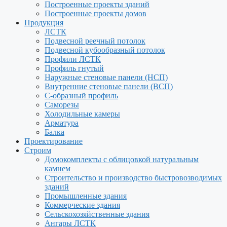
Построенные проекты зданий
Построенные проекты домов
Продукция
ЛСТК
Подвесной реечный потолок
Подвесной кубообразный потолок
Профили ЛСТК
Профиль гнутый
Наружные стеновые панели (НСП)
Внутренние стеновые панели (ВСП)
С-образный профиль
Саморезы
Холодильные камеры
Арматура
Балка
Проектирование
Строим
Домокомплекты с облицовкой натуральным
камнем
Строительство и производство быстровозводимых
зданий
Промышленные здания
Коммерческие здания
Сельскохозяйственные здания
Ангары ЛСТК