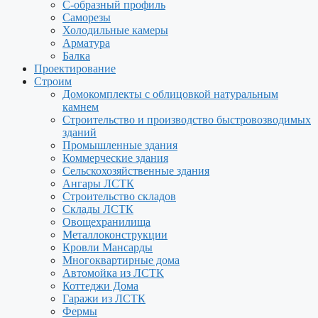
С-образный профиль
Саморезы
Холодильные камеры
Арматура
Балка
Проектирование
Строим
Домокомплекты с облицовкой натуральным
камнем
Строительство и производство быстровозводимых
зданий
Промышленные здания
Коммерческие здания
Сельскохозяйственные здания
Ангары ЛСТК
Строительство складов
Склады ЛСТК
Овощехранилища
Металлоконструкции
Кровли Мансарды
Многоквартирные дома
Автомойка из ЛСТК
Коттеджи Дома
Гаражи из ЛСТК
Фермы