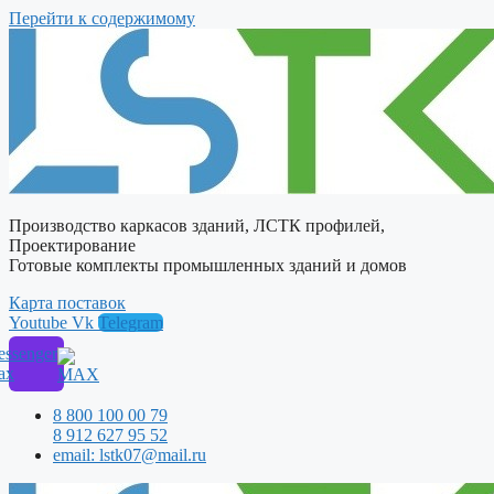
Перейти к содержимому
Производство каркасов зданий, ЛСТК профилей,
Проектирование
Готовые комплекты промышленных зданий и домов
Карта поставок
Youtube
Vk
Telegram
ssenger
ax
8 800 100 00 79
8 912 627 95 52
email: lstk07@mail.ru