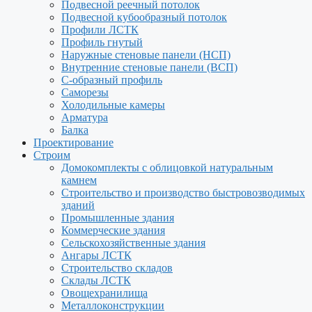
Подвесной реечный потолок
Подвесной кубообразный потолок
Профили ЛСТК
Профиль гнутый
Наружные стеновые панели (НСП)
Внутренние стеновые панели (ВСП)
С-образный профиль
Саморезы
Холодильные камеры
Арматура
Балка
Проектирование
Строим
Домокомплекты с облицовкой натуральным
камнем
Строительство и производство быстровозводимых
зданий
Промышленные здания
Коммерческие здания
Сельскохозяйственные здания
Ангары ЛСТК
Строительство складов
Склады ЛСТК
Овощехранилища
Металлоконструкции