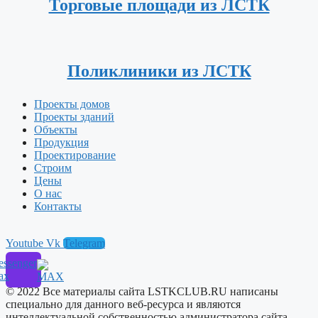
Торговые площади из ЛСТК
Поликлиники из ЛСТК
Проекты домов
Проекты зданий
Объекты
Продукция
Проектирование
Строим
Цены
О нас
Контакты
Youtube
Vk
Telegram
ssenger
ax
© 2022 Все материалы сайта LSTKCLUB.RU написаны
специально для данного веб-ресурса и являются
интеллектуальной собственностью администратора сайта.