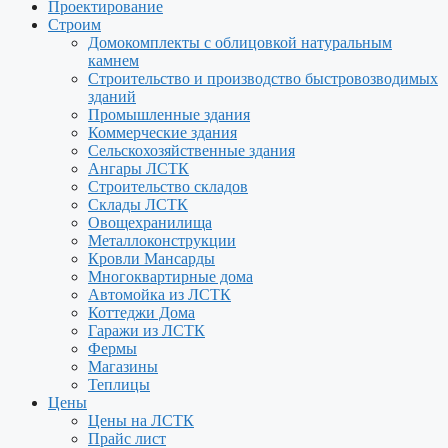
Проектирование
Строим
Домокомплекты с облицовкой натуральным
камнем
Строительство и производство быстровозводимых
зданий
Промышленные здания
Коммерческие здания
Сельскохозяйственные здания
Ангары ЛСТК
Строительство складов
Склады ЛСТК
Овощехранилища
Металлоконструкции
Кровли Мансарды
Многоквартирные дома
Автомойка из ЛСТК
Коттеджи Дома
Гаражи из ЛСТК
Фермы
Магазины
Теплицы
Цены
Цены на ЛСТК
Прайс лист