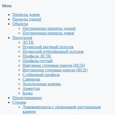
Menu
Проекты домов
Проекты зданий
Объекты
Построенные проекты зданий
Построенные проекты домов
Продукция
ЛСТК
Подвесной реечный потолок
Подвесной кубообразный потолок
Профили ЛСТК
Профиль гнутый
Наружные стеновые панели (НСП)
Внутренние стеновые панели (ВСП)
С-образный профиль
Саморезы
Холодильные камеры
Арматура
Балка
Проектирование
Строим
Домокомплекты с облицовкой натуральным
камнем