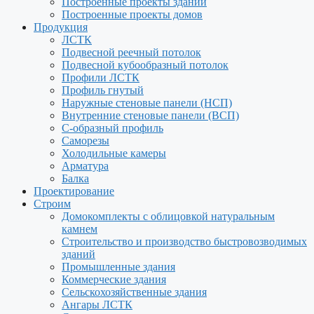
Построенные проекты зданий
Построенные проекты домов
Продукция
ЛСТК
Подвесной реечный потолок
Подвесной кубообразный потолок
Профили ЛСТК
Профиль гнутый
Наружные стеновые панели (НСП)
Внутренние стеновые панели (ВСП)
С-образный профиль
Саморезы
Холодильные камеры
Арматура
Балка
Проектирование
Строим
Домокомплекты с облицовкой натуральным
камнем
Строительство и производство быстровозводимых
зданий
Промышленные здания
Коммерческие здания
Сельскохозяйственные здания
Ангары ЛСТК