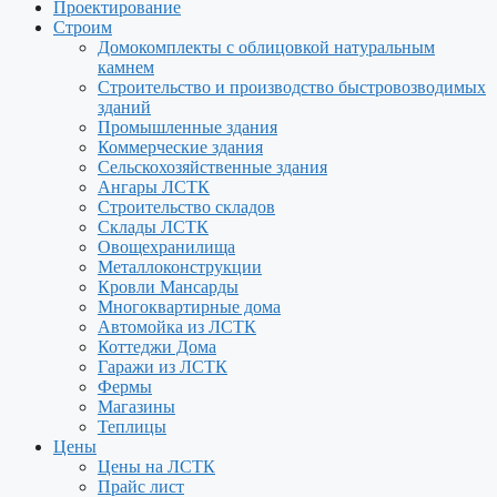
Проектирование
Строим
Домокомплекты с облицовкой натуральным
камнем
Строительство и производство быстровозводимых
зданий
Промышленные здания
Коммерческие здания
Сельскохозяйственные здания
Ангары ЛСТК
Строительство складов
Склады ЛСТК
Овощехранилища
Металлоконструкции
Кровли Мансарды
Многоквартирные дома
Автомойка из ЛСТК
Коттеджи Дома
Гаражи из ЛСТК
Фермы
Магазины
Теплицы
Цены
Цены на ЛСТК
Прайс лист