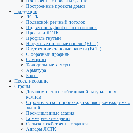
Построенные проекты зданий
Построенные проекты домов
Продукция
ЛСТК
Подвесной реечный потолок
Подвесной кубообразный потолок
Профили ЛСТК
Профиль гнутый
Наружные стеновые панели (НСП)
Внутренние стеновые панели (ВСП)
С-образный профиль
Саморезы
Холодильные камеры
Арматура
Балка
Проектирование
Строим
Домокомплекты с облицовкой натуральным
камнем
Строительство и производство быстровозводимых
зданий
Промышленные здания
Коммерческие здания
Сельскохозяйственные здания
Ангары ЛСТК