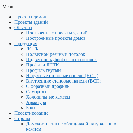
Menu
Проекты домов
Проекты зданий
Объекты
Построенные проекты зданий
Построенные проекты домов
Продукция
ЛСТК
Подвесной реечный потолок
Подвесной кубообразный потолок
Профили ЛСТК
Профиль гнутый
Наружные стеновые панели (НСП)
Внутренние стеновые панели (ВСП)
С-образный профиль
Саморезы
Холодильные камеры
Арматура
Балка
Проектирование
Строим
Домокомплекты с облицовкой натуральным
камнем