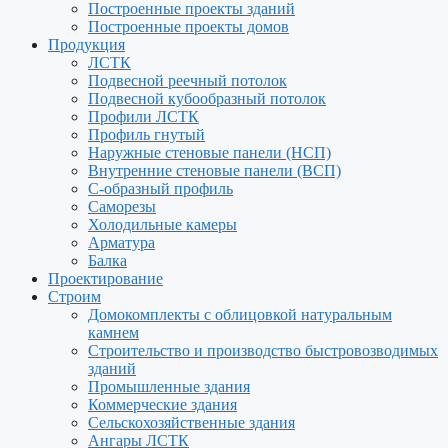
Построенные проекты зданий
Построенные проекты домов
Продукция
ЛСТК
Подвесной реечный потолок
Подвесной кубообразный потолок
Профили ЛСТК
Профиль гнутый
Наружные стеновые панели (НСП)
Внутренние стеновые панели (ВСП)
С-образный профиль
Саморезы
Холодильные камеры
Арматура
Балка
Проектирование
Строим
Домокомплекты с облицовкой натуральным
камнем
Строительство и производство быстровозводимых
зданий
Промышленные здания
Коммерческие здания
Сельскохозяйственные здания
Ангары ЛСТК