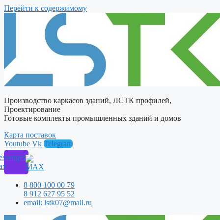
Перейти к содержимому
Производство каркасов зданий, ЛСТК профилей,
Проектирование
Готовые комплекты промышленных зданий и домов
Карта поставок
Youtube
Vk
Telegram
ssenger
ax
8 800 100 00 79
8 912 627 95 52
email: lstk07@mail.ru