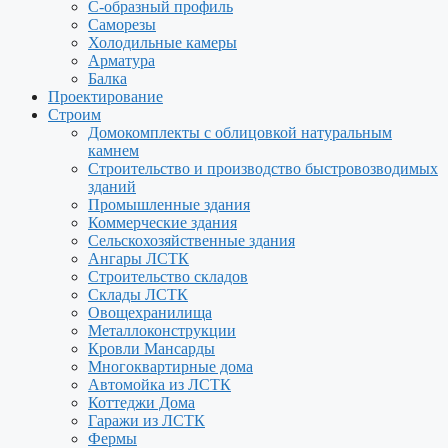
С-образный профиль
Саморезы
Холодильные камеры
Арматура
Балка
Проектирование
Строим
Домокомплекты с облицовкой натуральным
камнем
Строительство и производство быстровозводимых
зданий
Промышленные здания
Коммерческие здания
Сельскохозяйственные здания
Ангары ЛСТК
Строительство складов
Склады ЛСТК
Овощехранилища
Металлоконструкции
Кровли Мансарды
Многоквартирные дома
Автомойка из ЛСТК
Коттеджи Дома
Гаражи из ЛСТК
Фермы