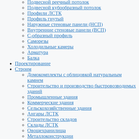
Подвесной реечный потолок
Подвесной кубообразный потолок
Профили ЛСТК
Профиль гнутый
Наружные стеновые панели (НСП)
Внутренние стеновые панели (ВСП)
С-образный профиль
Саморезы
Холодильные камеры
Арматура
Балка
Проектирование
Строим
Домокомплекты с облицовкой натуральным
камнем
Строительство и производство быстровозводимых
зданий
Промышленные здания
Коммерческие здания
Сельскохозяйственные здания
Ангары ЛСТК
Строительство складов
Склады ЛСТК
Овощехранилища
Металлоконструкции