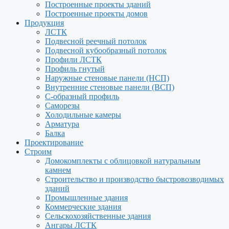
Построенные проекты зданий
Построенные проекты домов
Продукция
ЛСТК
Подвесной реечный потолок
Подвесной кубообразный потолок
Профили ЛСТК
Профиль гнутый
Наружные стеновые панели (НСП)
Внутренние стеновые панели (ВСП)
С-образный профиль
Саморезы
Холодильные камеры
Арматура
Балка
Проектирование
Строим
Домокомплекты с облицовкой натуральным
камнем
Строительство и производство быстровозводимых
зданий
Промышленные здания
Коммерческие здания
Сельскохозяйственные здания
Ангары ЛСТК