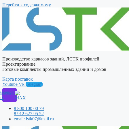
Перейти к содержимому
Производство каркасов зданий, ЛСТК профилей,
Проектирование
Готовые комплекты промышленных зданий и домов
Карта поставок
Youtube
Vk
Telegram
ssenger
ax
8 800 100 00 79
8 912 627 95 52
email: lstk07@mail.ru