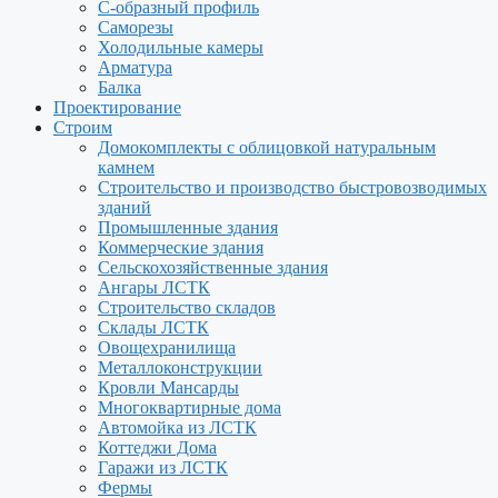
С-образный профиль
Саморезы
Холодильные камеры
Арматура
Балка
Проектирование
Строим
Домокомплекты с облицовкой натуральным
камнем
Строительство и производство быстровозводимых
зданий
Промышленные здания
Коммерческие здания
Сельскохозяйственные здания
Ангары ЛСТК
Строительство складов
Склады ЛСТК
Овощехранилища
Металлоконструкции
Кровли Мансарды
Многоквартирные дома
Автомойка из ЛСТК
Коттеджи Дома
Гаражи из ЛСТК
Фермы