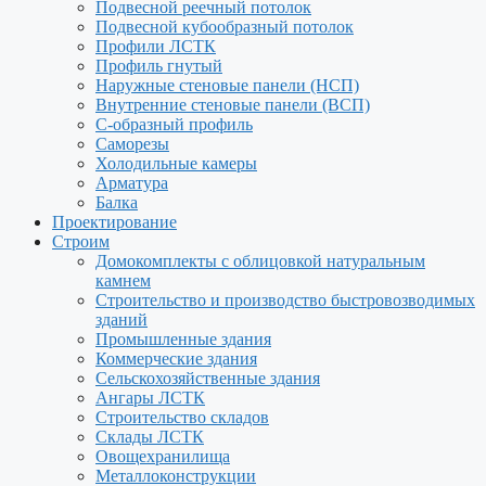
Подвесной реечный потолок
Подвесной кубообразный потолок
Профили ЛСТК
Профиль гнутый
Наружные стеновые панели (НСП)
Внутренние стеновые панели (ВСП)
С-образный профиль
Саморезы
Холодильные камеры
Арматура
Балка
Проектирование
Строим
Домокомплекты с облицовкой натуральным
камнем
Строительство и производство быстровозводимых
зданий
Промышленные здания
Коммерческие здания
Сельскохозяйственные здания
Ангары ЛСТК
Строительство складов
Склады ЛСТК
Овощехранилища
Металлоконструкции