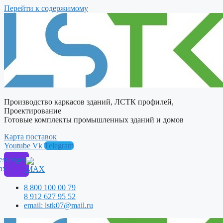
Перейти к содержимому
Производство каркасов зданий, ЛСТК профилей,
Проектирование
Готовые комплекты промышленных зданий и домов
Карта поставок
Youtube
Vk
Telegram
ssenger
ax
8 800 100 00 79
8 912 627 95 52
email: lstk07@mail.ru