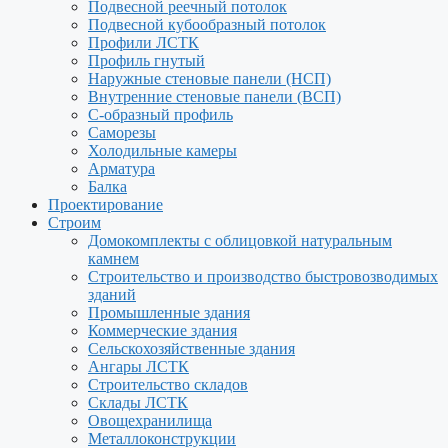
Подвесной реечный потолок
Подвесной кубообразный потолок
Профили ЛСТК
Профиль гнутый
Наружные стеновые панели (НСП)
Внутренние стеновые панели (ВСП)
С-образный профиль
Саморезы
Холодильные камеры
Арматура
Балка
Проектирование
Строим
Домокомплекты с облицовкой натуральным
камнем
Строительство и производство быстровозводимых
зданий
Промышленные здания
Коммерческие здания
Сельскохозяйственные здания
Ангары ЛСТК
Строительство складов
Склады ЛСТК
Овощехранилища
Металлоконструкции