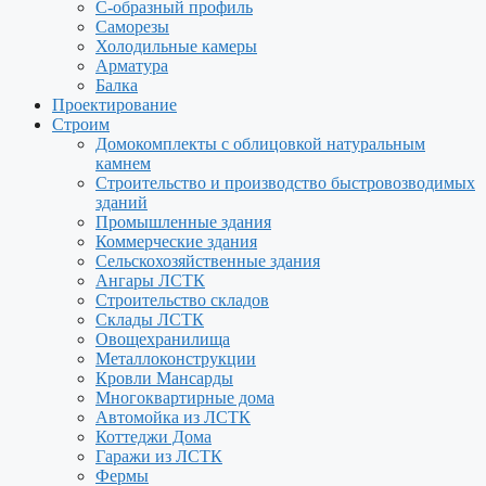
С-образный профиль
Саморезы
Холодильные камеры
Арматура
Балка
Проектирование
Строим
Домокомплекты с облицовкой натуральным
камнем
Строительство и производство быстровозводимых
зданий
Промышленные здания
Коммерческие здания
Сельскохозяйственные здания
Ангары ЛСТК
Строительство складов
Склады ЛСТК
Овощехранилища
Металлоконструкции
Кровли Мансарды
Многоквартирные дома
Автомойка из ЛСТК
Коттеджи Дома
Гаражи из ЛСТК
Фермы