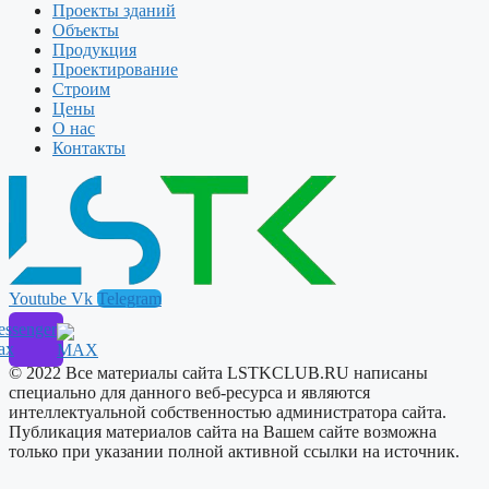
Проекты зданий
Объекты
Продукция
Проектирование
Строим
Цены
О нас
Контакты
Youtube
Vk
Telegram
ssenger
ax
© 2022 Все материалы сайта LSTKCLUB.RU написаны
специально для данного веб-ресурса и являются
интеллектуальной собственностью администратора сайта.
Публикация материалов сайта на Вашем сайте возможна
только при указании полной активной ссылки на источник.