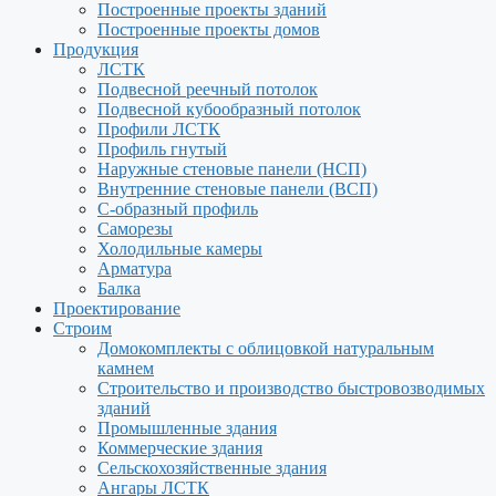
Построенные проекты зданий
Построенные проекты домов
Продукция
ЛСТК
Подвесной реечный потолок
Подвесной кубообразный потолок
Профили ЛСТК
Профиль гнутый
Наружные стеновые панели (НСП)
Внутренние стеновые панели (ВСП)
С-образный профиль
Саморезы
Холодильные камеры
Арматура
Балка
Проектирование
Строим
Домокомплекты с облицовкой натуральным
камнем
Строительство и производство быстровозводимых
зданий
Промышленные здания
Коммерческие здания
Сельскохозяйственные здания
Ангары ЛСТК