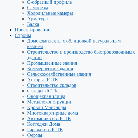
С-образный профиль
Саморезы
Холодильные камеры
Арматура
Балка
Проектирование
Строим
Домокомплекты с облицовкой натуральным
камнем
Строительство и производство быстровозводимых
зданий
Промышленные здания
Коммерческие здания
Сельскохозяйственные здания
Ангары ЛСТК
Строительство складов
Склады ЛСТК
Овощехранилища
Металлоконструкции
Кровли Мансарды
Многоквартирные дома
Автомойка из ЛСТК
Коттеджи Дома
Гаражи из ЛСТК
Фермы