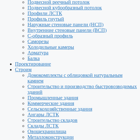
Подвесной реечный потолок
Подвесной кубообразный потолок
Профили ЛСТК
Профиль гнутый
Наружные стеновые панели (НСП)
Внутренние стеновые панели (ВСП)
С-образный профиль
Саморезы
Холодильные камеры
Арматура
Балка
Проектирование
Строим
Домокомплекты с облицовкой натуральным
камнем
Строительство и производство быстровозводимых
зданий
Промышленные здания
Коммерческие здания
Сельскохозяйственные здания
Ангары ЛСТК
Строительство складов
Склады ЛСТК
Овощехранилища
Металлоконструкции