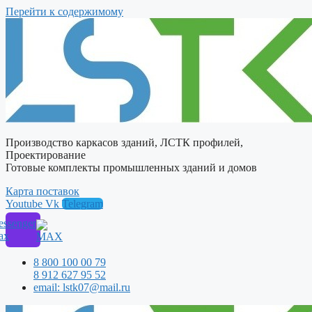
Перейти к содержимому
Производство каркасов зданий, ЛСТК профилей,
Проектирование
Готовые комплекты промышленных зданий и домов
Карта поставок
Youtube
Vk
Telegram
ssenger
ax
8 800 100 00 79
8 912 627 95 52
email: lstk07@mail.ru