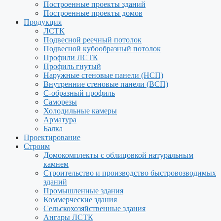
Построенные проекты зданий
Построенные проекты домов
Продукция
ЛСТК
Подвесной реечный потолок
Подвесной кубообразный потолок
Профили ЛСТК
Профиль гнутый
Наружные стеновые панели (НСП)
Внутренние стеновые панели (ВСП)
С-образный профиль
Саморезы
Холодильные камеры
Арматура
Балка
Проектирование
Строим
Домокомплекты с облицовкой натуральным
камнем
Строительство и производство быстровозводимых
зданий
Промышленные здания
Коммерческие здания
Сельскохозяйственные здания
Ангары ЛСТК