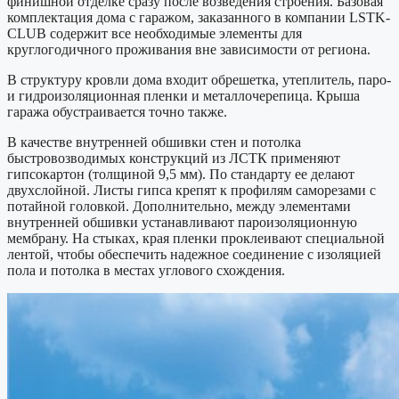
финишной отделке сразу после возведения строения. Базовая
комплектация дома с гаражом, заказанного в компании LSTK-
CLUB содержит все необходимые элементы для
круглогодичного проживания вне зависимости от региона.
В структуру кровли дома входит обрешетка, утеплитель, паро-
и гидроизоляционная пленки и металлочерепица. Крыша
гаража обустраивается точно также.
В качестве внутренней обшивки стен и потолка
быстровозводимых конструкций из ЛСТК применяют
гипсокартон (толщиной 9,5 мм). По стандарту ее делают
двухслойной. Листы гипса крепят к профилям саморезами с
потайной головкой. Дополнительно, между элементами
внутренней обшивки устанавливают пароизоляционную
мембрану. На стыках, края пленки проклеивают специальной
лентой, чтобы обеспечить надежное соединение с изоляцией
пола и потолка в местах углового схождения.