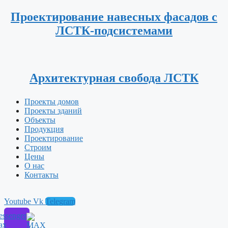
Проектирование навесных фасадов с
ЛСТК-подсистемами
Архитектурная свобода ЛСТК
Проекты домов
Проекты зданий
Объекты
Продукция
Проектирование
Строим
Цены
О нас
Контакты
Youtube
Vk
Telegram
ssenger
ax