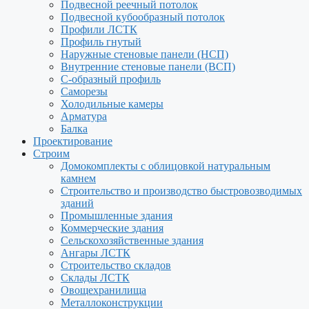
Подвесной реечный потолок
Подвесной кубообразный потолок
Профили ЛСТК
Профиль гнутый
Наружные стеновые панели (НСП)
Внутренние стеновые панели (ВСП)
С-образный профиль
Саморезы
Холодильные камеры
Арматура
Балка
Проектирование
Строим
Домокомплекты с облицовкой натуральным
камнем
Строительство и производство быстровозводимых
зданий
Промышленные здания
Коммерческие здания
Сельскохозяйственные здания
Ангары ЛСТК
Строительство складов
Склады ЛСТК
Овощехранилища
Металлоконструкции