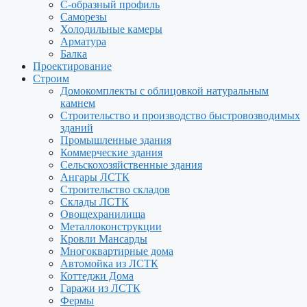
С-образный профиль
Саморезы
Холодильные камеры
Арматура
Балка
Проектирование
Строим
Домокомплекты с облицовкой натуральным
камнем
Строительство и производство быстровозводимых
зданий
Промышленные здания
Коммерческие здания
Сельскохозяйственные здания
Ангары ЛСТК
Строительство складов
Склады ЛСТК
Овощехранилища
Металлоконструкции
Кровли Мансарды
Многоквартирные дома
Автомойка из ЛСТК
Коттеджи Дома
Гаражи из ЛСТК
Фермы