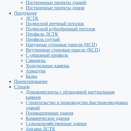
Построенные проекты зданий
Построенные проекты домов
Продукция
ЛСТК
Подвесной реечный потолок
Подвесной кубообразный потолок
Профили ЛСТК
Профиль гнутый
Наружные стеновые панели (НСП)
Внутренние стеновые панели (ВСП)
С-образный профиль
Саморезы
Холодильные камеры
Арматура
Балка
Проектирование
Строим
Домокомплекты с облицовкой натуральным
камнем
Строительство и производство быстровозводимых
зданий
Промышленные здания
Коммерческие здания
Сельскохозяйственные здания
Ангары ЛСТК