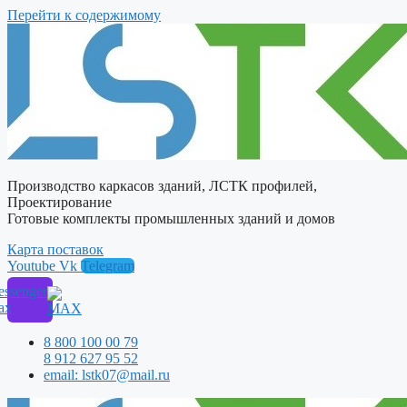
Перейти к содержимому
Производство каркасов зданий, ЛСТК профилей,
Проектирование
Готовые комплекты промышленных зданий и домов
Карта поставок
Youtube
Vk
Telegram
ssenger
ax
8 800 100 00 79
8 912 627 95 52
email: lstk07@mail.ru