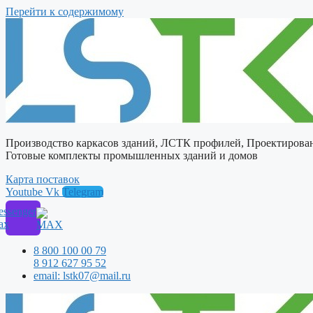
Перейти к содержимому
Производство каркасов зданий, ЛСТК профилей, Проектирова
Готовые комплекты промышленных зданий и домов
Карта поставок
Youtube
Vk
Telegram
ssenger
ax
8 800 100 00 79
8 912 627 95 52
email: lstk07@mail.ru