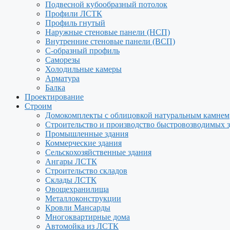
Подвесной кубообразный потолок
Профили ЛСТК
Профиль гнутый
Наружные стеновые панели (НСП)
Внутренние стеновые панели (ВСП)
С-образный профиль
Саморезы
Холодильные камеры
Арматура
Балка
Проектирование
Строим
Домокомплекты с облицовкой натуральным камнем
Строительство и производство быстровозводимых 
Промышленные здания
Коммерческие здания
Сельскохозяйственные здания
Ангары ЛСТК
Строительство складов
Склады ЛСТК
Овощехранилища
Металлоконструкции
Кровли Мансарды
Многоквартирные дома
Автомойка из ЛСТК