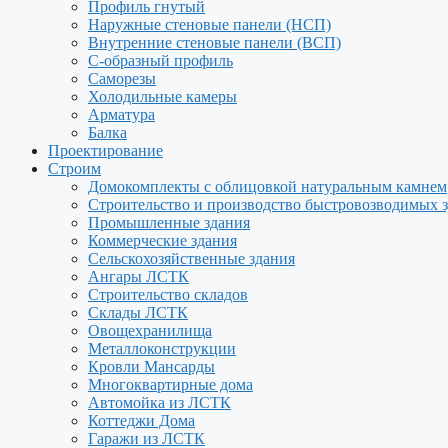
Профиль гнутый
Наружные стеновые панели (НСП)
Внутренние стеновые панели (ВСП)
С-образный профиль
Саморезы
Холодильные камеры
Арматура
Балка
Проектирование
Строим
Домокомплекты с облицовкой натуральным камнем
Строительство и производство быстровозводимых 
Промышленные здания
Коммерческие здания
Сельскохозяйственные здания
Ангары ЛСТК
Строительство складов
Склады ЛСТК
Овощехранилища
Металлоконструкции
Кровли Мансарды
Многоквартирные дома
Автомойка из ЛСТК
Коттеджи Дома
Гаражи из ЛСТК