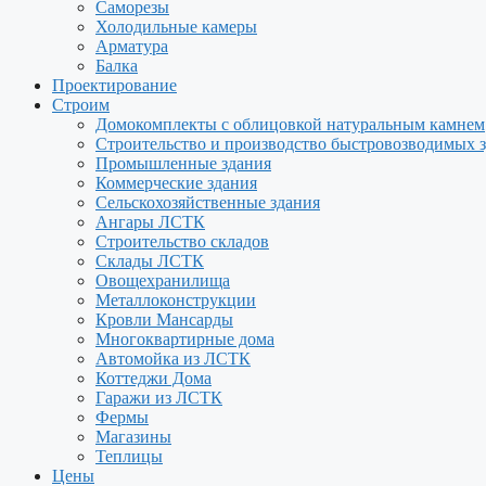
Саморезы
Холодильные камеры
Арматура
Балка
Проектирование
Строим
Домокомплекты с облицовкой натуральным камнем
Строительство и производство быстровозводимых 
Промышленные здания
Коммерческие здания
Сельскохозяйственные здания
Ангары ЛСТК
Строительство складов
Склады ЛСТК
Овощехранилища
Металлоконструкции
Кровли Мансарды
Многоквартирные дома
Автомойка из ЛСТК
Коттеджи Дома
Гаражи из ЛСТК
Фермы
Магазины
Теплицы
Цены