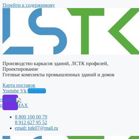
Перейти к содержимому
Производство каркасов зданий, ЛСТК профилей,
Проектирование
Готовые комплекты промышленных зданий и домов
Карта поставок
Youtube
Vk
Telegram
ssenger
ax
8 800 100 00 79
8 912 627 95 52
email: lstk07@mail.ru