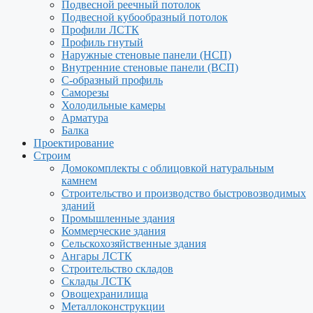
Подвесной реечный потолок
Подвесной кубообразный потолок
Профили ЛСТК
Профиль гнутый
Наружные стеновые панели (НСП)
Внутренние стеновые панели (ВСП)
С-образный профиль
Саморезы
Холодильные камеры
Арматура
Балка
Проектирование
Строим
Домокомплекты с облицовкой натуральным
камнем
Строительство и производство быстровозводимых
зданий
Промышленные здания
Коммерческие здания
Сельскохозяйственные здания
Ангары ЛСТК
Строительство складов
Склады ЛСТК
Овощехранилища
Металлоконструкции