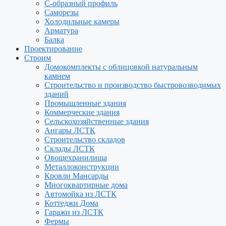
С-образный профиль
Саморезы
Холодильные камеры
Арматура
Балка
Проектирование
Строим
Домокомплекты с облицовкой натуральным
камнем
Строительство и производство быстровозводимых
зданий
Промышленные здания
Коммерческие здания
Сельскохозяйственные здания
Ангары ЛСТК
Строительство складов
Склады ЛСТК
Овощехранилища
Металлоконструкции
Кровли Мансарды
Многоквартирные дома
Автомойка из ЛСТК
Коттеджи Дома
Гаражи из ЛСТК
Фермы