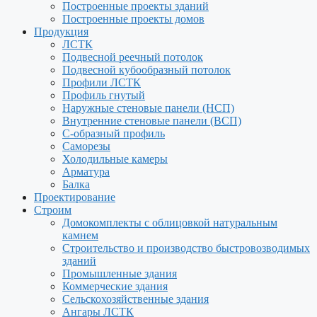
Построенные проекты зданий
Построенные проекты домов
Продукция
ЛСТК
Подвесной реечный потолок
Подвесной кубообразный потолок
Профили ЛСТК
Профиль гнутый
Наружные стеновые панели (НСП)
Внутренние стеновые панели (ВСП)
С-образный профиль
Саморезы
Холодильные камеры
Арматура
Балка
Проектирование
Строим
Домокомплекты с облицовкой натуральным
камнем
Строительство и производство быстровозводимых
зданий
Промышленные здания
Коммерческие здания
Сельскохозяйственные здания
Ангары ЛСТК