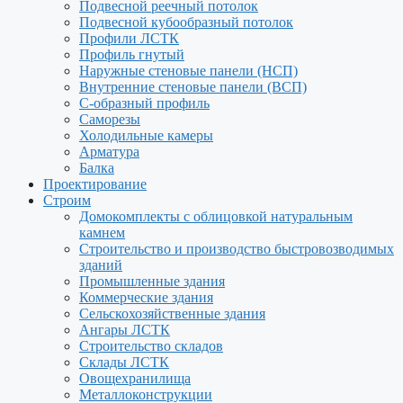
Подвесной реечный потолок
Подвесной кубообразный потолок
Профили ЛСТК
Профиль гнутый
Наружные стеновые панели (НСП)
Внутренние стеновые панели (ВСП)
С-образный профиль
Саморезы
Холодильные камеры
Арматура
Балка
Проектирование
Строим
Домокомплекты с облицовкой натуральным
камнем
Строительство и производство быстровозводимых
зданий
Промышленные здания
Коммерческие здания
Сельскохозяйственные здания
Ангары ЛСТК
Строительство складов
Склады ЛСТК
Овощехранилища
Металлоконструкции