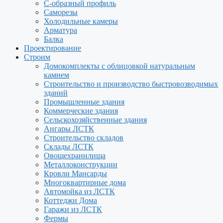
С-образный профиль
Саморезы
Холодильные камеры
Арматура
Балка
Проектирование
Строим
Домокомплекты с облицовкой натуральным
камнем
Строительство и производство быстровозводимых
зданий
Промышленные здания
Коммерческие здания
Сельскохозяйственные здания
Ангары ЛСТК
Строительство складов
Склады ЛСТК
Овощехранилища
Металлоконструкции
Кровли Мансарды
Многоквартирные дома
Автомойка из ЛСТК
Коттеджи Дома
Гаражи из ЛСТК
Фермы