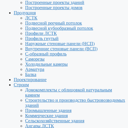
Построенные проекты зданий
Построенные проекты домов
Продукция
ЛСТК
Подвесной реечный потолок
Подвесной кубообразный потолок
Профили ЛСТК
Профиль гнутый
Наружные стеновые панели (НСП)
Внутренние стеновые панели (ВСП)
С-образный профиль
Саморезы
Холодильные камеры
Арматура
Балка
Проектирование
Строим
Домокомплекты с облицовкой натуральным
камнем
Строительство и производство быстровозводимых
зданий
Промышленные здания
Коммерческие здания
Сельскохозяйственные здания
Ангары ЛСТК