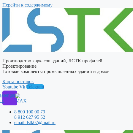
Перейти к содержимому
Производство каркасов зданий, ЛСТК профилей,
Проектирование
Готовые комплекты промышленных зданий и домов
Карта поставок
Youtube
Vk
Telegram
ssenger
ax
8 800 100 00 79
8 912 627 95 52
email: lstk07@mail.ru