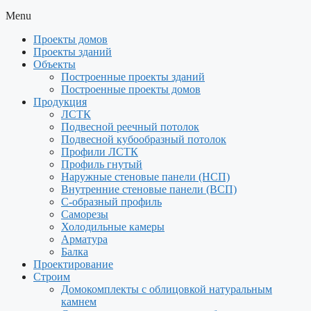
Menu
Проекты домов
Проекты зданий
Объекты
Построенные проекты зданий
Построенные проекты домов
Продукция
ЛСТК
Подвесной реечный потолок
Подвесной кубообразный потолок
Профили ЛСТК
Профиль гнутый
Наружные стеновые панели (НСП)
Внутренние стеновые панели (ВСП)
С-образный профиль
Саморезы
Холодильные камеры
Арматура
Балка
Проектирование
Строим
Домокомплекты с облицовкой натуральным
камнем