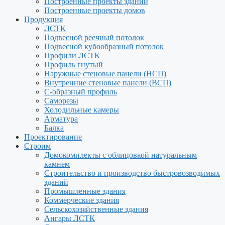
Построенные проекты зданий
Построенные проекты домов
Продукция
ЛСТК
Подвесной реечный потолок
Подвесной кубообразный потолок
Профили ЛСТК
Профиль гнутый
Наружные стеновые панели (НСП)
Внутренние стеновые панели (ВСП)
С-образный профиль
Саморезы
Холодильные камеры
Арматура
Балка
Проектирование
Строим
Домокомплекты с облицовкой натуральным
камнем
Строительство и производство быстровозводимых
зданий
Промышленные здания
Коммерческие здания
Сельскохозяйственные здания
Ангары ЛСТК