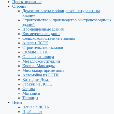
Проектирование
Строим
Домокомплекты с облицовкой натуральным
камнем
Строительство и производство быстровозводимых
зданий
Промышленные здания
Коммерческие здания
Сельскохозяйственные здания
Ангары ЛСТК
Строительство складов
Склады ЛСТК
Овощехранилища
Металлоконструкции
Кровли Мансарды
Многоквартирные дома
Автомойка из ЛСТК
Коттеджи Дома
Гаражи из ЛСТК
Фермы
Магазины
Теплицы
Цены
Цены на ЛСТК
Прайс лист