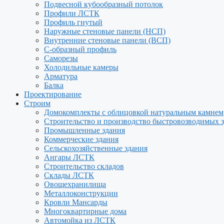
Подвесной кубообразный потолок
Профили ЛСТК
Профиль гнутый
Наружные стеновые панели (НСП)
Внутренние стеновые панели (ВСП)
С-образный профиль
Саморезы
Холодильные камеры
Арматура
Балка
Проектирование
Строим
Домокомплекты с облицовкой натуральным камнем
Строительство и производство быстровозводимых 
Промышленные здания
Коммерческие здания
Сельскохозяйственные здания
Ангары ЛСТК
Строительство складов
Склады ЛСТК
Овощехранилища
Металлоконструкции
Кровли Мансарды
Многоквартирные дома
Автомойка из ЛСТК