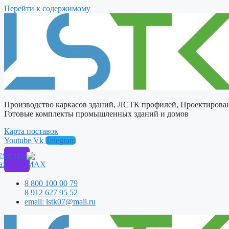
Перейти к содержимому
Производство каркасов зданий, ЛСТК профилей, Проектирова
Готовые комплекты промышленных зданий и домов
Карта поставок
Youtube
Vk
Telegram
ssenger
ax
8 800 100 00 79
8 912 627 95 52
email: lstk07@mail.ru