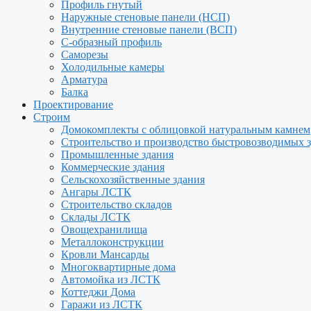
Профиль гнутый
Наружные стеновые панели (НСП)
Внутренние стеновые панели (ВСП)
С-образный профиль
Саморезы
Холодильные камеры
Арматура
Балка
Проектирование
Строим
Домокомплекты с облицовкой натуральным камнем
Строительство и производство быстровозводимых 
Промышленные здания
Коммерческие здания
Сельскохозяйственные здания
Ангары ЛСТК
Строительство складов
Склады ЛСТК
Овощехранилища
Металлоконструкции
Кровли Мансарды
Многоквартирные дома
Автомойка из ЛСТК
Коттеджи Дома
Гаражи из ЛСТК