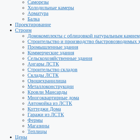
Саморезы
Холодильные камеры
Арматура
Балка
Проектирование
Строим
Домокомплекты с облицовкой натуральным камнем
Строительство и производство быстровозводимых 
Промышленные здания
Коммерческие здания
Сельскохозяйственные здания
Ангары ЛСТК
Строительство складов
Склады ЛСТК
Овощехранилища
Металлоконструкции
Кровли Мансарды
Многоквартирные дома
Автомойка из ЛСТК
Коттеджи Дома
Гаражи из ЛСТК
Фермы
Магазины
Теплицы
Цены