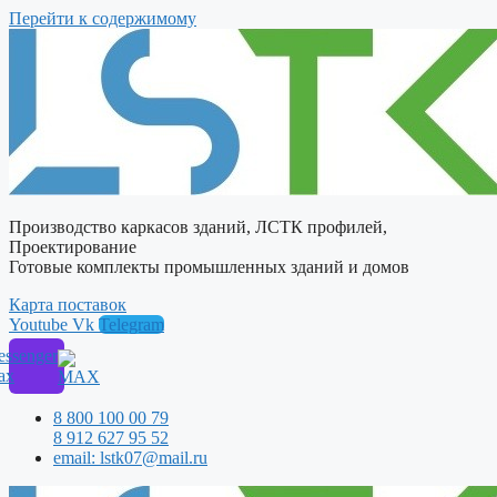
Перейти к содержимому
Производство каркасов зданий, ЛСТК профилей,
Проектирование
Готовые комплекты промышленных зданий и домов
Карта поставок
Youtube
Vk
Telegram
ssenger
ax
8 800 100 00 79
8 912 627 95 52
email: lstk07@mail.ru