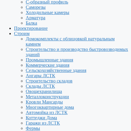
С-образный профиль
Саморезы
Холодильные камеры
Арматура
Балка
Проектирование
Строим
Домокомплекты с облицовкой натуральным
камнем
Строительство и производство быстровозводимых
зданий
Промышленные здания
Коммерческие здания
Сельскохозяйственные здания
Ангары ЛСТК
Строительство складов
Склады ЛСТК
Овощехранилища
Металлоконструкции
Кровли Мансарды
Многоквартирные дома
Автомойка из ЛСТК
Коттеджи Дома
Гаражи из ЛСТК
Фермы