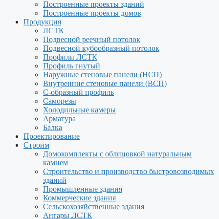
Построенные проекты зданий
Построенные проекты домов
Продукция
ЛСТК
Подвесной реечный потолок
Подвесной кубообразный потолок
Профили ЛСТК
Профиль гнутый
Наружные стеновые панели (НСП)
Внутренние стеновые панели (ВСП)
С-образный профиль
Саморезы
Холодильные камеры
Арматура
Балка
Проектирование
Строим
Домокомплекты с облицовкой натуральным
камнем
Строительство и производство быстровозводимых
зданий
Промышленные здания
Коммерческие здания
Сельскохозяйственные здания
Ангары ЛСТК