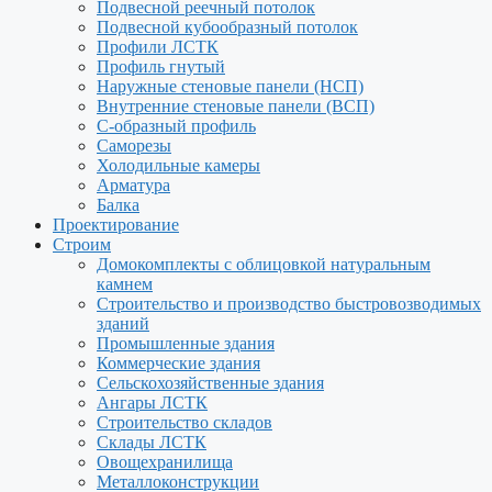
Подвесной реечный потолок
Подвесной кубообразный потолок
Профили ЛСТК
Профиль гнутый
Наружные стеновые панели (НСП)
Внутренние стеновые панели (ВСП)
С-образный профиль
Саморезы
Холодильные камеры
Арматура
Балка
Проектирование
Строим
Домокомплекты с облицовкой натуральным
камнем
Строительство и производство быстровозводимых
зданий
Промышленные здания
Коммерческие здания
Сельскохозяйственные здания
Ангары ЛСТК
Строительство складов
Склады ЛСТК
Овощехранилища
Металлоконструкции