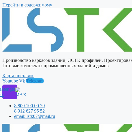
Перейти к содержимому
Производство каркасов зданий, ЛСТК профилей, Проектирова
Готовые комплекты промышленных зданий и домов
Карта поставок
Youtube
Vk
Telegram
ssenger
ax
8 800 100 00 79
8 912 627 95 52
email: lstk07@mail.ru