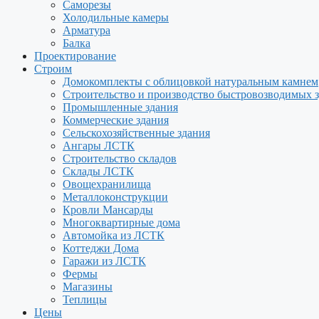
Саморезы
Холодильные камеры
Арматура
Балка
Проектирование
Строим
Домокомплекты с облицовкой натуральным камнем
Строительство и производство быстровозводимых 
Промышленные здания
Коммерческие здания
Сельскохозяйственные здания
Ангары ЛСТК
Строительство складов
Склады ЛСТК
Овощехранилища
Металлоконструкции
Кровли Мансарды
Многоквартирные дома
Автомойка из ЛСТК
Коттеджи Дома
Гаражи из ЛСТК
Фермы
Магазины
Теплицы
Цены