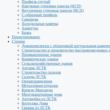
Профиль гнутый
Наружные стеновые панели (НСП)
Внутренние стеновые панели (ВСП)
С-образный профиль
Саморезы
Холодильные камеры
Арматура
Балка
Проектирование
Строим
Домокомплекты с облицовкой натуральным камнем
Строительство и производство быстровозводимых 
Промышленные здания
Коммерческие здания
Сельскохозяйственные здания
Ангары ЛСТК
Строительство складов
Склады ЛСТК
Овощехранилища
Металлоконструкции
Кровли Мансарды
Многоквартирные дома
Автомойка из ЛСТК
Коттеджи Дома
Гаражи из ЛСТК