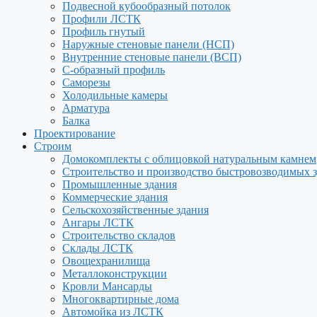
Подвесной кубообразный потолок
Профили ЛСТК
Профиль гнутый
Наружные стеновые панели (НСП)
Внутренние стеновые панели (ВСП)
С-образный профиль
Саморезы
Холодильные камеры
Арматура
Балка
Проектирование
Строим
Домокомплекты с облицовкой натуральным камнем
Строительство и производство быстровозводимых 
Промышленные здания
Коммерческие здания
Сельскохозяйственные здания
Ангары ЛСТК
Строительство складов
Склады ЛСТК
Овощехранилища
Металлоконструкции
Кровли Мансарды
Многоквартирные дома
Автомойка из ЛСТК