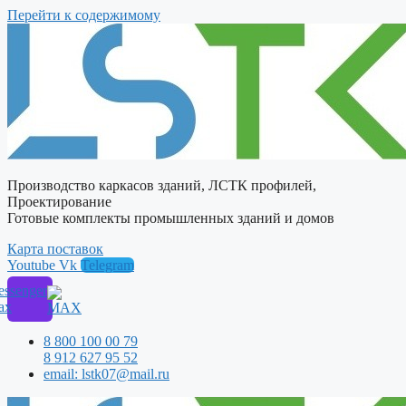
Перейти к содержимому
Производство каркасов зданий, ЛСТК профилей,
Проектирование
Готовые комплекты промышленных зданий и домов
Карта поставок
Youtube
Vk
Telegram
ssenger
ax
8 800 100 00 79
8 912 627 95 52
email: lstk07@mail.ru