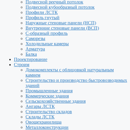
Подвесной реечный потолок
Подвесной кубообразный потолок
Профили ЛСТК
Профиль гнутый
Наружные стеновые панели (НСП)
Внутренние стеновые панели (ВСП)
С-образный профиль
Саморезы
Холодильные камеры
Арматура
Балка
Проектирование
Строим
Домокомплекты с облицовкой натуральным
камнем
Строительство и производство быстровозводимых
зданий
Промышленные здания
Коммерческие здания
Сельскохозяйственные здания
Ангары ЛСТК
Строительство складов
Склады ЛСТК
Овощехранилища
Металлоконструкции