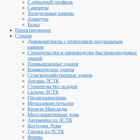
С-образный профиль
Саморезы
Холодильные камеры
Арматура
Балка
Проектирование
Строим
Домокомплекты с облицовкой натуральным
камнем
Строительство и производство быстровозводимых
зданий
Промышленные здания
Коммерческие здания
Сельскохозяйственные здания
Ангары ЛСТК
Строительство складов
Склады ЛСТК
Овощехранилища
Металлоконструкции
Кровли Мансарды
Многоквартирные дома
Автомойка из ЛСТК
Коттеджи Дома
Гаражи из ЛСТК
Фермы