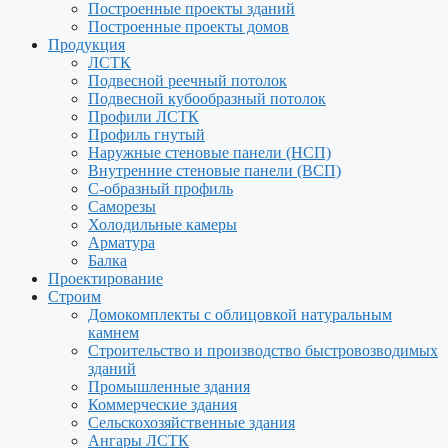
Построенные проекты зданий
Построенные проекты домов
Продукция
ЛСТК
Подвесной реечный потолок
Подвесной кубообразный потолок
Профили ЛСТК
Профиль гнутый
Наружные стеновые панели (НСП)
Внутренние стеновые панели (ВСП)
С-образный профиль
Саморезы
Холодильные камеры
Арматура
Балка
Проектирование
Строим
Домокомплекты с облицовкой натуральным
камнем
Строительство и производство быстровозводимых
зданий
Промышленные здания
Коммерческие здания
Сельскохозяйственные здания
Ангары ЛСТК