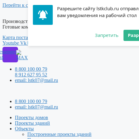
Перейти к содержимому
Разрешите сайту lstkclub.ru отправ
вам уведомления на рабочий стол
Производство каркасов зданий, ЛСТК профилей, Проектирова
Готовые комплекты промышленных зданий и домов
Запретить
Раз
Карта поставок
Youtube
Vk
Telegram
ssenger
ax
8 800 100 00 79
8 912 627 95 52
email: lstk07@mail.ru
8 800 100 00 79
email: lstk07@mail.ru
Проекты домов
Проекты зданий
Объекты
Построенные проекты зданий