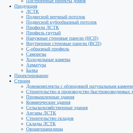
Построенные проекты домов
Продукция
ЛСТК
Подвесной реечный потолок
Подвесной кубообразный потолок
Профили ЛСТК
Профиль гнутый
Наружные стеновые панели (НСП)
Внутренние стеновые панели (ВСП)
С-образный профиль
Саморезы
Холодильные камеры
Арматура
Балка
Проектирование
Строим
Домокомплекты с облицовкой натуральным камнем
Строительство и производство быстровозводимых 
Промышленные здания
Коммерческие здания
Сельскохозяйственные здания
Ангары ЛСТК
Строительство складов
Склады ЛСТК
Овощехранилища