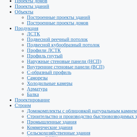
Проекты домов
Проекты зданий
Объекты
Построенные проекты зданий
Построенные проекты домов
Продукция
ЛСТК
Подвесной реечный потолок
Подвесной кубообразный потолок
Профили ЛСТК
Профиль гнутый
Наружные стеновые панели (НСП)
Внутренние стеновые панели (ВСП)
С-образный профиль
Саморезы
Холодильные камеры
Арматура
Балка
Проектирование
Строим
Домокомплекты с облицовкой натуральным камнем
Строительство и производство быстровозводимых 
Промышленные здания
Коммерческие здания
Сельскохозяйственные здания