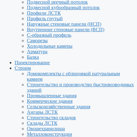
Подвесной реечный потолок
Подвесной кубообразный потолок
Профили ЛСТК
Профиль гнутый
Наружные стеновые панели (НСП)
Внутренние стеновые панели (ВСП)
С-образный профиль
Саморезы
Холодильные камеры
Арматура
Балка
Проектирование
Строим
Домокомплекты с облицовкой натуральным
камнем
Строительство и производство быстровозводимых
зданий
Промышленные здания
Коммерческие здания
Сельскохозяйственные здания
Ангары ЛСТК
Строительство складов
Склады ЛСТК
Овощехранилища
Металлоконструкции