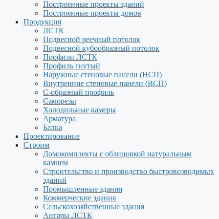
Построенные проекты зданий
Построенные проекты домов
Продукция
ЛСТК
Подвесной реечный потолок
Подвесной кубообразный потолок
Профили ЛСТК
Профиль гнутый
Наружные стеновые панели (НСП)
Внутренние стеновые панели (ВСП)
С-образный профиль
Саморезы
Холодильные камеры
Арматура
Балка
Проектирование
Строим
Домокомплекты с облицовкой натуральным
камнем
Строительство и производство быстровозводимых
зданий
Промышленные здания
Коммерческие здания
Сельскохозяйственные здания
Ангары ЛСТК