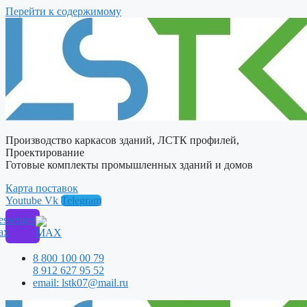
Перейти к содержимому
Производство каркасов зданий, ЛСТК профилей,
Проектирование
Готовые комплекты промышленных зданий и домов
Карта поставок
Youtube
Vk
Telegram
ssenger
ax
8 800 100 00 79
8 912 627 95 52
email: lstk07@mail.ru