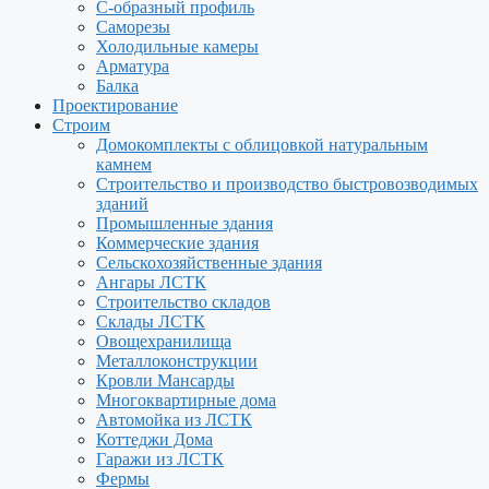
С-образный профиль
Саморезы
Холодильные камеры
Арматура
Балка
Проектирование
Строим
Домокомплекты с облицовкой натуральным
камнем
Строительство и производство быстровозводимых
зданий
Промышленные здания
Коммерческие здания
Сельскохозяйственные здания
Ангары ЛСТК
Строительство складов
Склады ЛСТК
Овощехранилища
Металлоконструкции
Кровли Мансарды
Многоквартирные дома
Автомойка из ЛСТК
Коттеджи Дома
Гаражи из ЛСТК
Фермы