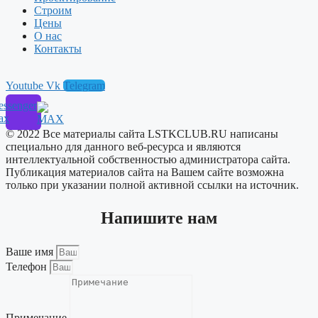
Строим
Цены
О нас
Контакты
Youtube
Vk
Telegram
ssenger
ax
© 2022 Все материалы сайта LSTKCLUB.RU написаны
специально для данного веб-ресурса и являются
интеллектуальной собственностью администратора сайта.
Публикация материалов сайта на Вашем сайте возможна
только при указании полной активной ссылки на источник.
Напишите нам
Ваше имя
Телефон
Примечание