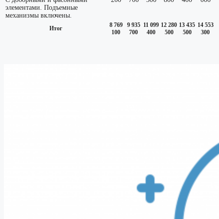
элементами. Подъемные
механизмы включены.
8 769
9 935
11 099
12 280
13 435
14 553
Итог
100
700
400
500
500
300