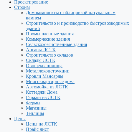
Проектирование
Строим
Домокомплекты с облицовкой натуральным
камнем
Строительство и производство быстровозводимых
зданий
Промышленные здания
Коммерческие здания
Сельскохозяйственные здания
Ангары ЛСТК
Строительство складов
Склады ЛСТК
Овощехранилища
Металлоконструкции
Кровли Мансарды
Многоквартирные дома
Автомойка из ЛСТК
Коттеджи Дома
Гаражи из ЛСТК
Фермы
Магазины
Теплицы
Цены
Цены на ЛСТК
Прайс лист