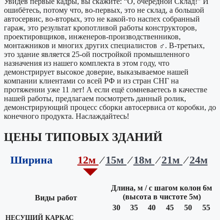
Увидев первые кадры, вы скажите: “О, очередной Склад!” И
ошибётесь, потому что, во-первых, это не склад, а большой
автосервис, во-вторых, это не какой-то наспех собранный
гараж, это результат кропотливой работы конструкторов,
проектировщиков, инженеров-производственников,
монтажников и многих других специалистов ‍♂️‍‍. В-третьих,
это здание является 25-ой постройкой промышленного
назначения из нашего комплекта в этом году, что
демонстрирует высокое доверие, выказываемое нашей
компании клиентами со всей РФ и из стран СНГ на
протяжении уже 11 лет! А если ещё сомневаетесь в качестве
нашей работы, предлагаем посмотреть данный ролик,
демонстрирующий процесс сборки автосервиса от коробки, до
конечного продукта. Наслаждайтесь!
ЦЕНЫ ТИПОВЫХ ЗДАНИЙ
Ширина
12м
15м
18м
21м
24м
Длина, м / с шагом колон 6м
(высота в чистоте 5м)
Виды работ
30
35
40
45
50
55
НЕСУЩИЙ КАРКАС