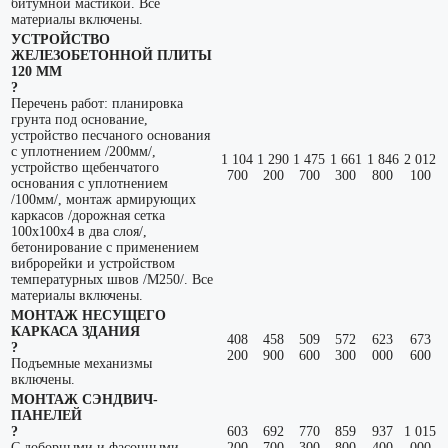
битумной мастикой. Все
материалы включены.
УСТРОЙСТВО
ЖЕЛЕЗОБЕТОННОЙ ПЛИТЫ
120 ММ
?
Перечень работ: планировка
грунта под основание,
устройство песчаного основания
с уплотнением /200мм/,
1 104
1 290
1 475
1 661
1 846
2 012
устройство щебенчатого
700
200
700
300
800
100
основания с уплотнением
/100мм/, монтаж армирующих
каркасов /дорожная сетка
100х100х4 в два слоя/,
бетонирование с применением
виброрейки и устройством
температурных швов /М250/. Все
материалы включены.
МОНТАЖ НЕСУЩЕГО
КАРКАСА ЗДАНИЯ
408
458
509
572
623
673
?
200
900
600
300
000
600
Подъемные механизмы
включены.
МОНТАЖ СЭНДВИЧ-
ПАНЕЛЕЙ
?
603
692
770
859
937
1 015
С доборными и фасонными
200
700
300
800
400
000