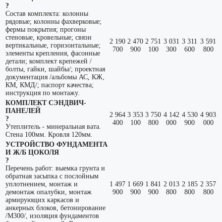
?
Состав комплекта: колонны
рядовые; колонны фахверковые;
фермы покрытия; прогоны
стеновые, кровельные; связи
2 190
2 470
2 751
3 031
3 311
3 591
вертикальные, горизонтальные;
700
900
100
300
600
800
элементы крепления, фасонные
детали; комплект крепежей /
болты, гайки, шайбы/; проектная
документация /альбомы АС, КЖ,
КМ, КМД/; паспорт качества;
инструкция по монтажу.
КОМПЛЕКТ СЭНДВИЧ-
ПАНЕЛЕЙ
2 964
3 353
3 750
4 142
4 530
4 903
?
400
100
800
000
900
000
Утеплитель - минеральная вата.
Стена 100мм. Кровля 120мм.
УСТРОЙСТВО ФУНДАМЕНТА
И Ж/Б ЦОКОЛЯ
?
Перечень работ: выемка грунта и
обратная засыпка с послойным
уплотнением, монтаж и
1 497
1 669
1 841
2 013
2 185
2 357
демонтаж опалубки, монтаж
900
900
900
800
800
800
армирующих каркасов и
анкерных блоков, бетонирование
/М300/, изоляция фундаментов