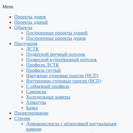
Menu
Проекты домов
Проекты зданий
Объекты
Построенные проекты зданий
Построенные проекты домов
Продукция
ЛСТК
Подвесной реечный потолок
Подвесной кубообразный потолок
Профили ЛСТК
Профиль гнутый
Наружные стеновые панели (НСП)
Внутренние стеновые панели (ВСП)
С-образный профиль
Саморезы
Холодильные камеры
Арматура
Балка
Проектирование
Строим
Домокомплекты с облицовкой натуральным
камнем