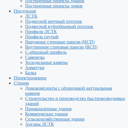
Построенные проекты зданий
Построенные проекты домов
Продукция
ЛСТК
Подвесной реечный потолок
Подвесной кубообразный потолок
Профили ЛСТК
Профиль гнутый
Наружные стеновые панели (НСП)
Внутренние стеновые панели (ВСП)
С-образный профиль
Саморезы
Холодильные камеры
Арматура
Балка
Проектирование
Строим
Домокомплекты с облицовкой натуральным
камнем
Строительство и производство быстровозводимых
зданий
Промышленные здания
Коммерческие здания
Сельскохозяйственные здания
Ангары ЛСТК