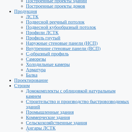
Построенные проекты зданий
Построенные проекты домов
Продукция
ЛСТК
Подвесной реечный потолок
Подвесной кубообразный потолок
Профили ЛСТК
Профиль гнутый
Наружные стеновые панели (НСП)
Внутренние стеновые панели (ВСП)
С-образный профиль
Саморезы
Холодильные камеры
Арматура
Балка
Проектирование
Строим
Домокомплекты с облицовкой натуральным
камнем
Строительство и производство быстровозводимых
зданий
Промышленные здания
Коммерческие здания
Сельскохозяйственные здания
Ангары ЛСТК