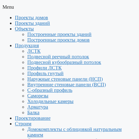
Menu
Проекты домов
Проекты зданий
Объекты
Построенные проекты зданий
Построенные проекты домов
Продукция
ЛСТК
Подвесной реечный потолок
Подвесной кубообразный потолок
Профили ЛСТК
Профиль гнутый
Наружные стеновые панели (НСП)
Внутренние стеновые панели (ВСП)
С-образный профиль
Саморезы
Холодильные камеры
Арматура
Балка
Проектирование
Строим
Домокомплекты с облицовкой натуральным
камнем