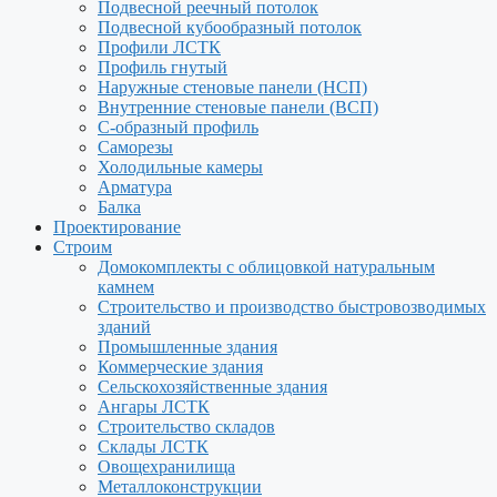
Подвесной реечный потолок
Подвесной кубообразный потолок
Профили ЛСТК
Профиль гнутый
Наружные стеновые панели (НСП)
Внутренние стеновые панели (ВСП)
С-образный профиль
Саморезы
Холодильные камеры
Арматура
Балка
Проектирование
Строим
Домокомплекты с облицовкой натуральным
камнем
Строительство и производство быстровозводимых
зданий
Промышленные здания
Коммерческие здания
Сельскохозяйственные здания
Ангары ЛСТК
Строительство складов
Склады ЛСТК
Овощехранилища
Металлоконструкции