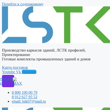
Перейти к содержимому
Производство каркасов зданий, ЛСТК профилей,
Проектирование
Готовые комплекты промышленных зданий и домов
Карта поставок
Youtube
Vk
Telegram
ssenger
ax
8 800 100 00 79
8 912 627 95 52
email: lstk07@mail.ru