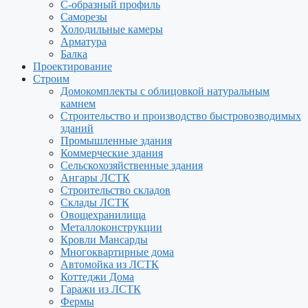
С-образный профиль
Саморезы
Холодильные камеры
Арматура
Балка
Проектирование
Строим
Домокомплекты с облицовкой натуральным
камнем
Строительство и производство быстровозводимых
зданий
Промышленные здания
Коммерческие здания
Сельскохозяйственные здания
Ангары ЛСТК
Строительство складов
Склады ЛСТК
Овощехранилища
Металлоконструкции
Кровли Мансарды
Многоквартирные дома
Автомойка из ЛСТК
Коттеджи Дома
Гаражи из ЛСТК
Фермы