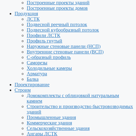
Построенные проекты зданий
Построенные проекты домов
Продукция
ЛСТК
Подвесной реечный потолок
Подвесной кубообразный потолок
Профили ЛСТК
Профиль гнутый
Наружные стеновые панели (НСП)
Внутренние стеновые панели (ВСП)
С-образный профиль
Саморезы
Холодильные камеры
Арматура
Балка
Проектирование
Строим
Домокомплекты с облицовкой натуральным
камнем
Строительство и производство быстровозводимых
зданий
Промышленные здания
Коммерческие здания
Сельскохозяйственные здания
Ангары ЛСТК