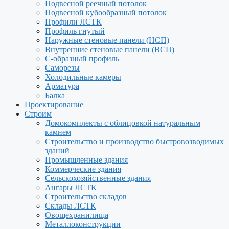
Подвесной реечный потолок
Подвесной кубообразный потолок
Профили ЛСТК
Профиль гнутый
Наружные стеновые панели (НСП)
Внутренние стеновые панели (ВСП)
С-образный профиль
Саморезы
Холодильные камеры
Арматура
Балка
Проектирование
Строим
Домокомплекты с облицовкой натуральным
камнем
Строительство и производство быстровозводимых
зданий
Промышленные здания
Коммерческие здания
Сельскохозяйственные здания
Ангары ЛСТК
Строительство складов
Склады ЛСТК
Овощехранилища
Металлоконструкции