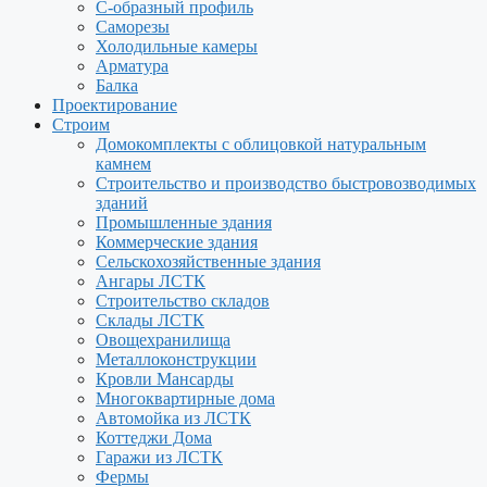
С-образный профиль
Саморезы
Холодильные камеры
Арматура
Балка
Проектирование
Строим
Домокомплекты с облицовкой натуральным
камнем
Строительство и производство быстровозводимых
зданий
Промышленные здания
Коммерческие здания
Сельскохозяйственные здания
Ангары ЛСТК
Строительство складов
Склады ЛСТК
Овощехранилища
Металлоконструкции
Кровли Мансарды
Многоквартирные дома
Автомойка из ЛСТК
Коттеджи Дома
Гаражи из ЛСТК
Фермы