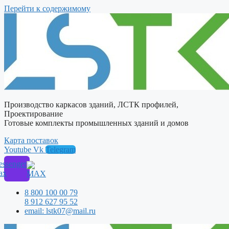
Перейти к содержимому
Производство каркасов зданий, ЛСТК профилей,
Проектирование
Готовые комплекты промышленных зданий и домов
Карта поставок
Youtube
Vk
Telegram
ssenger
ax
8 800 100 00 79
8 912 627 95 52
email: lstk07@mail.ru