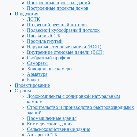
Построенные проекты зданий
Построенные проекты домов
Продукция
ЛСТК
Подвесной реечный потолок
Подвесной кубообразный потолок
Профили ЛСТК
Профиль гнутый
Наружные стеновые панели (НСП)
Внутренние стеновые панели (ВСП)
С-образный профиль
Саморезы
Холодильные камеры
Арматура
Балка
Проектирование
Строим
Домокомплекты с облицовкой натуральным
камнем
Строительство и производство быстровозводимых
зданий
Промышленные здания
Коммерческие здания
Сельскохозяйственные здания
Ангары ЛСТК