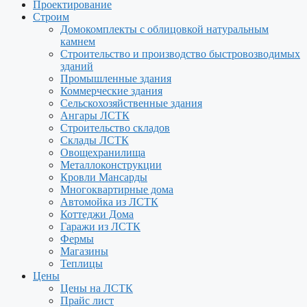
Проектирование
Строим
Домокомплекты с облицовкой натуральным
камнем
Строительство и производство быстровозводимых
зданий
Промышленные здания
Коммерческие здания
Сельскохозяйственные здания
Ангары ЛСТК
Строительство складов
Склады ЛСТК
Овощехранилища
Металлоконструкции
Кровли Мансарды
Многоквартирные дома
Автомойка из ЛСТК
Коттеджи Дома
Гаражи из ЛСТК
Фермы
Магазины
Теплицы
Цены
Цены на ЛСТК
Прайс лист