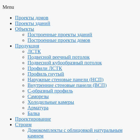
Menu
Проекты домов
Проекты зданий
Объекты
Построенные проекты зданий
Построенные проекты домов
Продукция
ЛСТК
Подвесной реечный потолок
Подвесной кубообразный потолок
Профили ЛСТК
Профиль гнутый
Наружные стеновые панели (НСП)
Внутренние стеновые панели (ВСП)
С-образный профиль
Саморезы
Холодильные камеры
Арматура
Балка
Проектирование
Строим
Домокомплекты с облицовкой натуральным
камнем