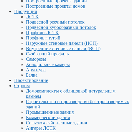
Построенные проекты зданий
Построенные проекты домов
Продукция
ЛСТК
Подвесной реечный потолок
Подвесной кубообразный потолок
Профили ЛСТК
Профиль гнутый
Наружные стеновые панели (НСП)
Внутренние стеновые панели (ВСП)
С-образный профиль
Саморезы
Холодильные камеры
Арматура
Балка
Проектирование
Строим
Домокомплекты с облицовкой натуральным
камнем
Строительство и производство быстровозводимых
зданий
Промышленные здания
Коммерческие здания
Сельскохозяйственные здания
Ангары ЛСТК