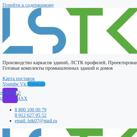
Перейти к содержимому
Производство каркасов зданий, ЛСТК профилей, Проектирова
Готовые комплекты промышленных зданий и домов
Карта поставок
Youtube
Vk
Telegram
ssenger
ax
8 800 100 00 79
8 912 627 95 52
email: lstk07@mail.ru