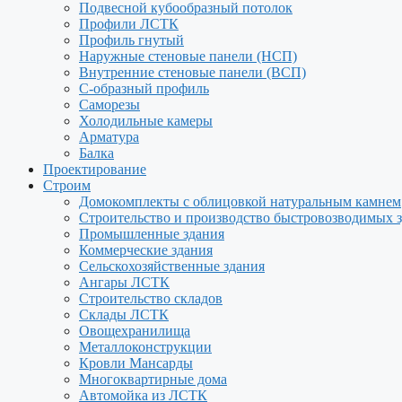
Подвесной кубообразный потолок
Профили ЛСТК
Профиль гнутый
Наружные стеновые панели (НСП)
Внутренние стеновые панели (ВСП)
С-образный профиль
Саморезы
Холодильные камеры
Арматура
Балка
Проектирование
Строим
Домокомплекты с облицовкой натуральным камнем
Строительство и производство быстровозводимых 
Промышленные здания
Коммерческие здания
Сельскохозяйственные здания
Ангары ЛСТК
Строительство складов
Склады ЛСТК
Овощехранилища
Металлоконструкции
Кровли Мансарды
Многоквартирные дома
Автомойка из ЛСТК