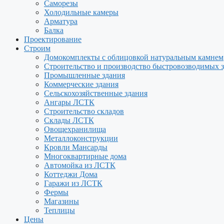
Саморезы
Холодильные камеры
Арматура
Балка
Проектирование
Строим
Домокомплекты с облицовкой натуральным камнем
Строительство и производство быстровозводимых 
Промышленные здания
Коммерческие здания
Сельскохозяйственные здания
Ангары ЛСТК
Строительство складов
Склады ЛСТК
Овощехранилища
Металлоконструкции
Кровли Мансарды
Многоквартирные дома
Автомойка из ЛСТК
Коттеджи Дома
Гаражи из ЛСТК
Фермы
Магазины
Теплицы
Цены