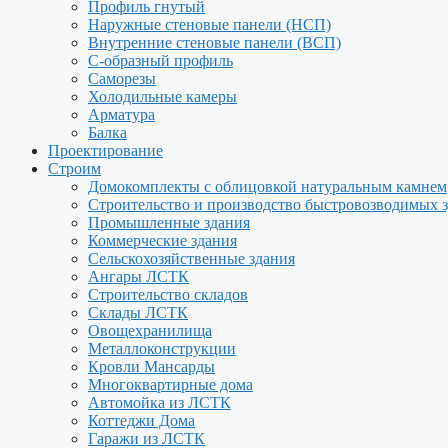
Профиль гнутый
Наружные стеновые панели (НСП)
Внутренние стеновые панели (ВСП)
С-образный профиль
Саморезы
Холодильные камеры
Арматура
Балка
Проектирование
Строим
Домокомплекты с облицовкой натуральным камнем
Строительство и производство быстровозводимых 
Промышленные здания
Коммерческие здания
Сельскохозяйственные здания
Ангары ЛСТК
Строительство складов
Склады ЛСТК
Овощехранилища
Металлоконструкции
Кровли Мансарды
Многоквартирные дома
Автомойка из ЛСТК
Коттеджи Дома
Гаражи из ЛСТК