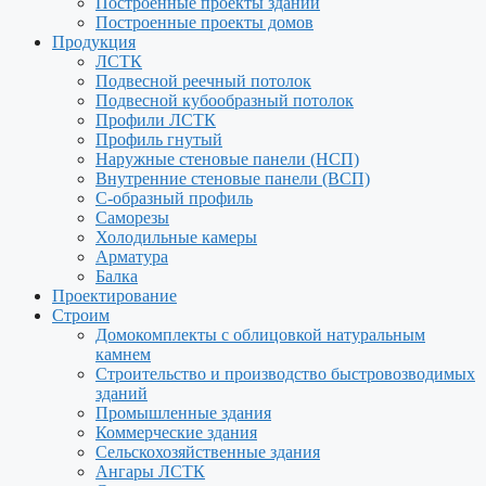
Построенные проекты зданий
Построенные проекты домов
Продукция
ЛСТК
Подвесной реечный потолок
Подвесной кубообразный потолок
Профили ЛСТК
Профиль гнутый
Наружные стеновые панели (НСП)
Внутренние стеновые панели (ВСП)
С-образный профиль
Саморезы
Холодильные камеры
Арматура
Балка
Проектирование
Строим
Домокомплекты с облицовкой натуральным
камнем
Строительство и производство быстровозводимых
зданий
Промышленные здания
Коммерческие здания
Сельскохозяйственные здания
Ангары ЛСТК