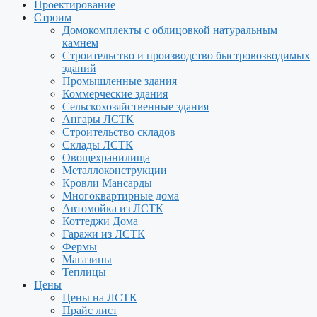
Проектирование
Строим
Домокомплекты с облицовкой натуральным
камнем
Строительство и производство быстровозводимых
зданий
Промышленные здания
Коммерческие здания
Сельскохозяйственные здания
Ангары ЛСТК
Строительство складов
Склады ЛСТК
Овощехранилища
Металлоконструкции
Кровли Мансарды
Многоквартирные дома
Автомойка из ЛСТК
Коттеджи Дома
Гаражи из ЛСТК
Фермы
Магазины
Теплицы
Цены
Цены на ЛСТК
Прайс лист