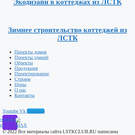
Экодизайн в коттеджах из ЛСТК
Зимнее строительство коттеджей из
ЛСТК
Проекты домов
Проекты зданий
Объекты
Продукция
Проектирование
Строим
Цены
О нас
Контакты
Youtube
Vk
Telegram
ssenger
ax
© 2022 Все материалы сайта LSTKCLUB.RU написаны