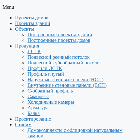
Menu
Проекты домов
Проекты зданий
Объекты
Построенные проекты зданий
Построенные проекты домов
Продукция
ЛСТК
Подвесной реечный потолок
Подвесной кубообразный потолок
Профили ЛСТК
Профиль гнутый
Наружные стеновые панели (НСП)
Внутренние стеновые панели (ВСП)
С-образный профиль
Саморезы
Холодильные камеры
Арматура
Балка
Проектирование
Строим
Домокомплекты с облицовкой натуральным
камнем