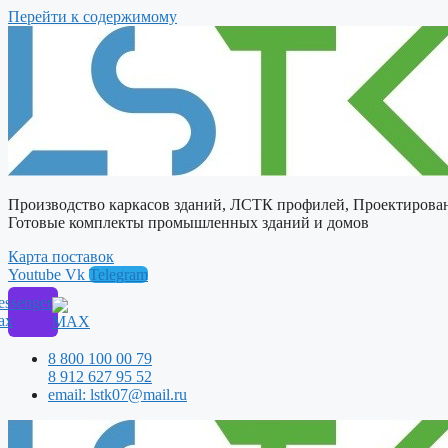
Перейти к содержимому
Производство каркасов зданий, ЛСТК профилей, Проектирова
Готовые комплекты промышленных зданий и домов
Карта поставок
Youtube
Vk
Telegram
ssenger
ax
8 800 100 00 79
8 912 627 95 52
email: lstk07@mail.ru