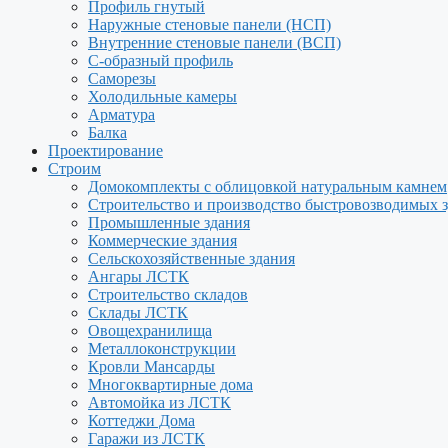
Профиль гнутый
Наружные стеновые панели (НСП)
Внутренние стеновые панели (ВСП)
С-образный профиль
Саморезы
Холодильные камеры
Арматура
Балка
Проектирование
Строим
Домокомплекты с облицовкой натуральным камнем
Строительство и производство быстровозводимых 
Промышленные здания
Коммерческие здания
Сельскохозяйственные здания
Ангары ЛСТК
Строительство складов
Склады ЛСТК
Овощехранилища
Металлоконструкции
Кровли Мансарды
Многоквартирные дома
Автомойка из ЛСТК
Коттеджи Дома
Гаражи из ЛСТК