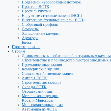
Подвесной кубообразный потолок
Профили ЛСТК
Профиль гнутый
Наружные стеновые панели (НСП)
Внутренние стеновые панели (ВСП)
С-образный профиль
Саморезы
Холодильные камеры
Арматура
Балка
Проектирование
Строим
Домокомплекты с облицовкой натуральным камнем
Строительство и производство быстровозводимых 
Промышленные здания
Коммерческие здания
Сельскохозяйственные здания
Ангары ЛСТК
Строительство складов
Склады ЛСТК
Овощехранилища
Металлоконструкции
Кровли Мансарды
Многоквартирные дома
Автомойка из ЛСТК