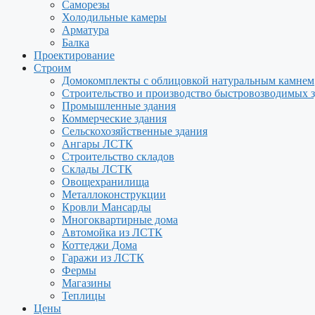
Саморезы
Холодильные камеры
Арматура
Балка
Проектирование
Строим
Домокомплекты с облицовкой натуральным камнем
Строительство и производство быстровозводимых 
Промышленные здания
Коммерческие здания
Сельскохозяйственные здания
Ангары ЛСТК
Строительство складов
Склады ЛСТК
Овощехранилища
Металлоконструкции
Кровли Мансарды
Многоквартирные дома
Автомойка из ЛСТК
Коттеджи Дома
Гаражи из ЛСТК
Фермы
Магазины
Теплицы
Цены