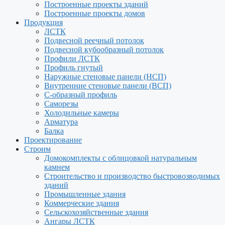
Построенные проекты зданий
Построенные проекты домов
Продукция
ЛСТК
Подвесной реечный потолок
Подвесной кубообразный потолок
Профили ЛСТК
Профиль гнутый
Наружные стеновые панели (НСП)
Внутренние стеновые панели (ВСП)
С-образный профиль
Саморезы
Холодильные камеры
Арматура
Балка
Проектирование
Строим
Домокомплекты с облицовкой натуральным
камнем
Строительство и производство быстровозводимых
зданий
Промышленные здания
Коммерческие здания
Сельскохозяйственные здания
Ангары ЛСТК