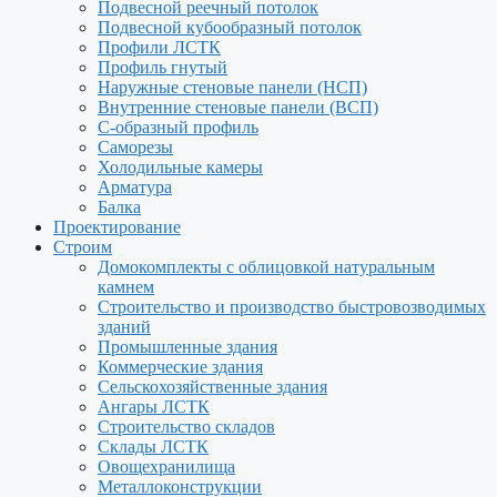
Подвесной реечный потолок
Подвесной кубообразный потолок
Профили ЛСТК
Профиль гнутый
Наружные стеновые панели (НСП)
Внутренние стеновые панели (ВСП)
С-образный профиль
Саморезы
Холодильные камеры
Арматура
Балка
Проектирование
Строим
Домокомплекты с облицовкой натуральным
камнем
Строительство и производство быстровозводимых
зданий
Промышленные здания
Коммерческие здания
Сельскохозяйственные здания
Ангары ЛСТК
Строительство складов
Склады ЛСТК
Овощехранилища
Металлоконструкции