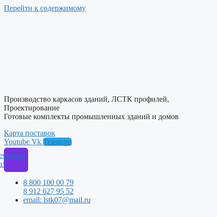
Перейти к содержимому
Производство каркасов зданий, ЛСТК профилей,
Проектирование
Готовые комплекты промышленных зданий и домов
Карта поставок
Youtube
Vk
Telegram
ssenger
ax
8 800 100 00 79
8 912 627 95 52
email: lstk07@mail.ru