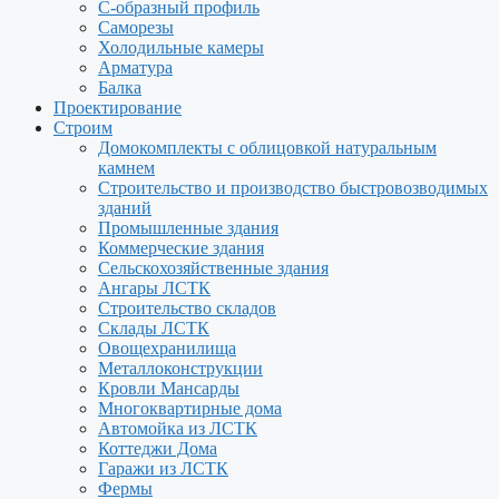
С-образный профиль
Саморезы
Холодильные камеры
Арматура
Балка
Проектирование
Строим
Домокомплекты с облицовкой натуральным
камнем
Строительство и производство быстровозводимых
зданий
Промышленные здания
Коммерческие здания
Сельскохозяйственные здания
Ангары ЛСТК
Строительство складов
Склады ЛСТК
Овощехранилища
Металлоконструкции
Кровли Мансарды
Многоквартирные дома
Автомойка из ЛСТК
Коттеджи Дома
Гаражи из ЛСТК
Фермы