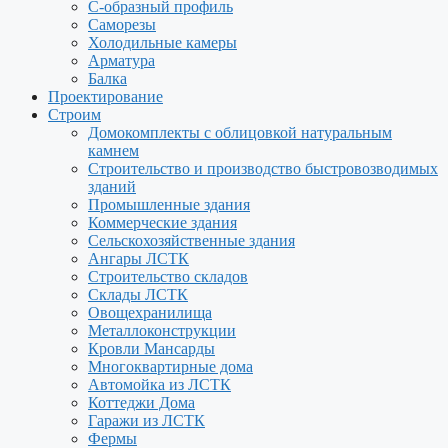
С-образный профиль
Саморезы
Холодильные камеры
Арматура
Балка
Проектирование
Строим
Домокомплекты с облицовкой натуральным
камнем
Строительство и производство быстровозводимых
зданий
Промышленные здания
Коммерческие здания
Сельскохозяйственные здания
Ангары ЛСТК
Строительство складов
Склады ЛСТК
Овощехранилища
Металлоконструкции
Кровли Мансарды
Многоквартирные дома
Автомойка из ЛСТК
Коттеджи Дома
Гаражи из ЛСТК
Фермы