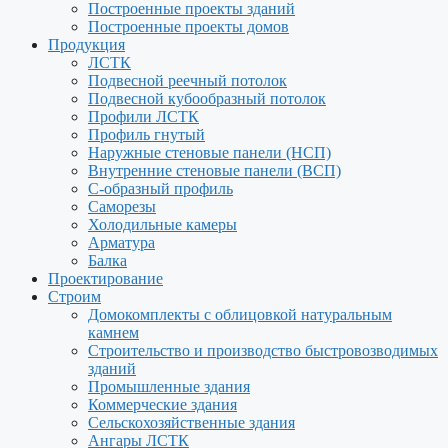
Построенные проекты зданий
Построенные проекты домов
Продукция
ЛСТК
Подвесной реечный потолок
Подвесной кубообразный потолок
Профили ЛСТК
Профиль гнутый
Наружные стеновые панели (НСП)
Внутренние стеновые панели (ВСП)
С-образный профиль
Саморезы
Холодильные камеры
Арматура
Балка
Проектирование
Строим
Домокомплекты с облицовкой натуральным
камнем
Строительство и производство быстровозводимых
зданий
Промышленные здания
Коммерческие здания
Сельскохозяйственные здания
Ангары ЛСТК