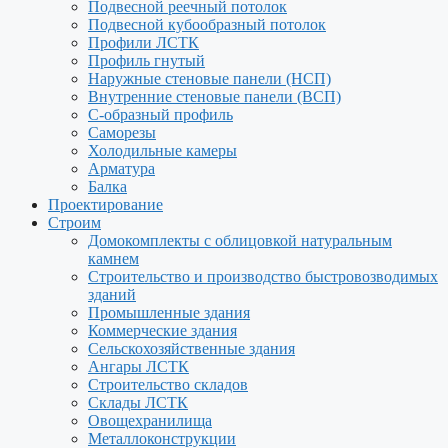
Подвесной реечный потолок
Подвесной кубообразный потолок
Профили ЛСТК
Профиль гнутый
Наружные стеновые панели (НСП)
Внутренние стеновые панели (ВСП)
С-образный профиль
Саморезы
Холодильные камеры
Арматура
Балка
Проектирование
Строим
Домокомплекты с облицовкой натуральным
камнем
Строительство и производство быстровозводимых
зданий
Промышленные здания
Коммерческие здания
Сельскохозяйственные здания
Ангары ЛСТК
Строительство складов
Склады ЛСТК
Овощехранилища
Металлоконструкции