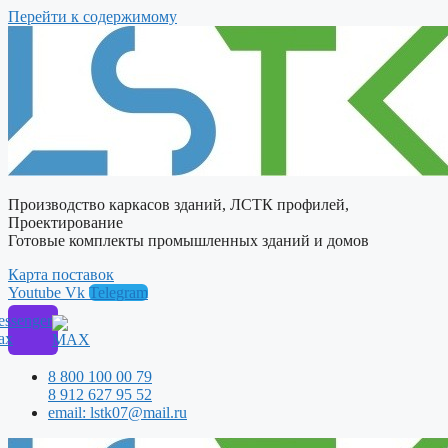
Перейти к содержимому
Производство каркасов зданий, ЛСТК профилей,
Проектирование
Готовые комплекты промышленных зданий и домов
Карта поставок
Youtube
Vk
Telegram
ssenger
ax
8 800 100 00 79
8 912 627 95 52
email: lstk07@mail.ru