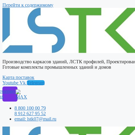
Перейти к содержимому
Производство каркасов зданий, ЛСТК профилей, Проектирова
Готовые комплекты промышленных зданий и домов
Карта поставок
Youtube
Vk
Telegram
ssenger
ax
8 800 100 00 79
8 912 627 95 52
email: lstk07@mail.ru