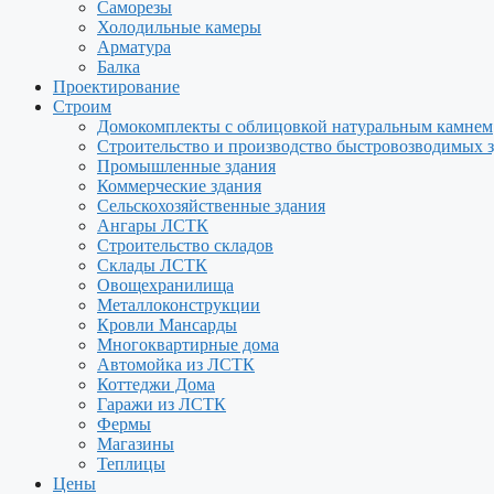
Саморезы
Холодильные камеры
Арматура
Балка
Проектирование
Строим
Домокомплекты с облицовкой натуральным камнем
Строительство и производство быстровозводимых 
Промышленные здания
Коммерческие здания
Сельскохозяйственные здания
Ангары ЛСТК
Строительство складов
Склады ЛСТК
Овощехранилища
Металлоконструкции
Кровли Мансарды
Многоквартирные дома
Автомойка из ЛСТК
Коттеджи Дома
Гаражи из ЛСТК
Фермы
Магазины
Теплицы
Цены