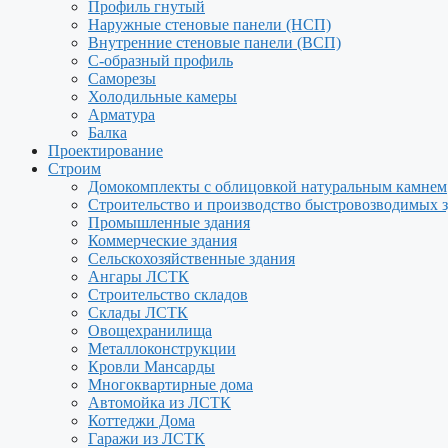
Профиль гнутый
Наружные стеновые панели (НСП)
Внутренние стеновые панели (ВСП)
С-образный профиль
Саморезы
Холодильные камеры
Арматура
Балка
Проектирование
Строим
Домокомплекты с облицовкой натуральным камнем
Строительство и производство быстровозводимых 
Промышленные здания
Коммерческие здания
Сельскохозяйственные здания
Ангары ЛСТК
Строительство складов
Склады ЛСТК
Овощехранилища
Металлоконструкции
Кровли Мансарды
Многоквартирные дома
Автомойка из ЛСТК
Коттеджи Дома
Гаражи из ЛСТК